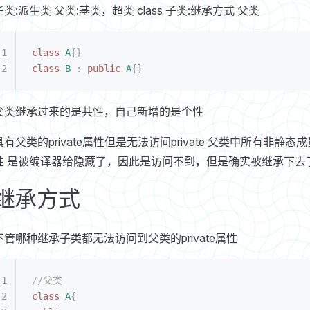
子类:派生类 父类:基类，超类 class 子类:继承方式 父类
class
 A
{}
class
 B
 :
 public
 A
{}
父类继承过来的是共性，自己新增的是个性
具有父类的private属性但是无法访问private 父类中所有非
性 是被编译器给隐藏了，因此是访问不到，但是确实被继承下去
继承方式
不管哪种继承子类都无法访问到父类的private属性
//父类  
class
 A
{