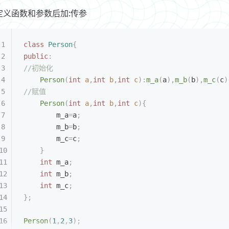
定义函数和参数后加:传参
class
 Person
{
public
:
//初始化
    Person
(
int
 a
,
int
 b
,
int
 c
):
m_a
(
a
),
m_b
(
b
),
m_c
(
c
)
//赋值
    Person
(
int
 a
,
int
 b
,
int
 c
){
	    m_a
=
a
;
	    m_b
=
b
;
	    m_c
=
c
;
    }
    int
 m_a
;
    int
 m_b
;
    int
 m_c
;
};
Person
(
1
,
2
,
3
);