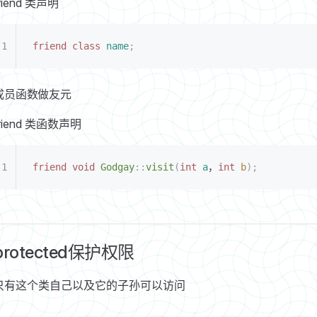
riend 类声明
friend
 class
 name
;
成员函数做友元
friend 类函数声明
friend
 void
 Godgay
::
visit
(
int
 a
，
int
 b
);
protected保护权限
只有这个类自己以及它的子孙可以访问