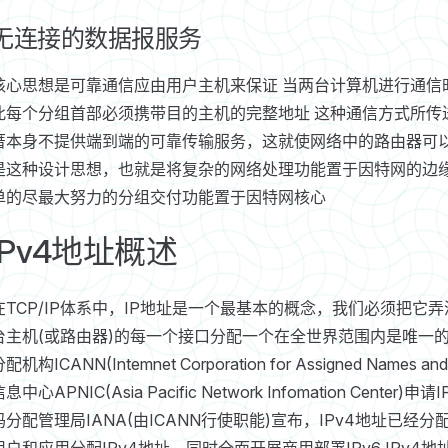
无连接的数据报服务
核心思想是可靠通信应由用户主机来保证 当两台计算机进行通信
此每个分组首部必须携带目的主机的完整地址 这种通信方式所传
厝本身不提供端到端的可靠传输服务，这就使网络中的路由器可以
是这种设计思想，也就是将复杂的网络处理功能置于因特网的边
单的尽最大努力的分组交付功能置于因特网核心
IPv4地址概述
在TCP/IP体系中，IP地址是一个最基本的概念，我们必须把它弄清楚 
台主机(或路由器)的每一个接口分配一个在全世界范围内是唯一的
配机构ICANN(Intemnet Corporation for Assigned N
信息中心APNIC(Asia Pacific Network Infomation Ce
码分配管理局IANA(由ICANN行使职能)宣布，IPv4地址已经分
用户和应用分配IPv4地址。同时全面开展商用部署IPv6 IPv4地