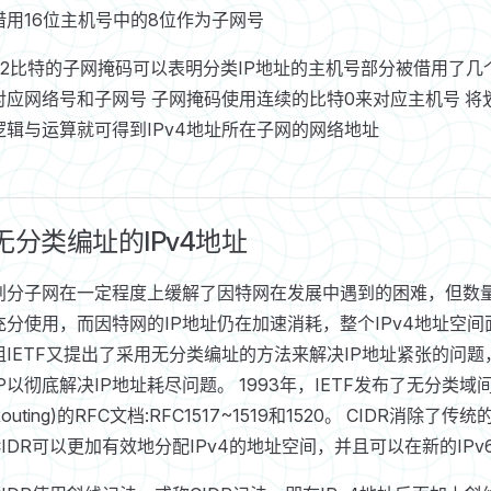
借用16位主机号中的8位作为子网号
32比特的子网掩码可以表明分类IP地址的主机号部分被借用了几
对应网络号和子网号 子网掩码使用连续的比特0来对应主机号 将
逻辑与运算就可得到IPv4地址所在子网的网络地址
无分类编址的IPv4地址
划分子网在一定程度上缓解了因特网在发展中遇到的困难，但数
充分使用，而因特网的IP地址仍在加速消耗，整个IPv4地址空
组IETF又提出了采用无分类编址的方法来解决IP地址紧张的问题
IP以彻底解决IP地址耗尽问题。 1993年，IETF发布了无分类域间路由选择CI
Routing)的RFC文档:RFC1517~1519和1520。 CIDR
CIDR可以更加有效地分配IPv4的地址空间，并且可以在新的I