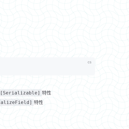
特性
[Serializable]
特性
ializeField]