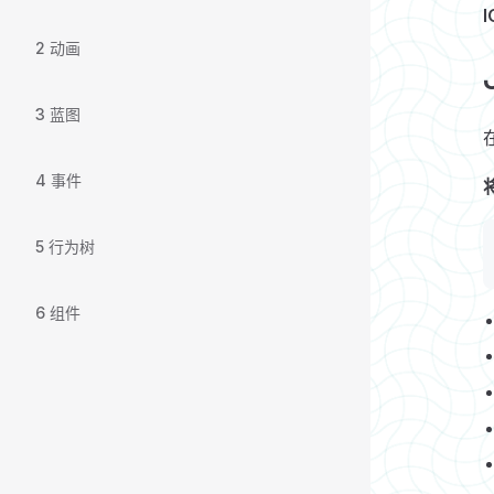
I
2 动画
3 蓝图
4 事件
5 行为树
6 组件