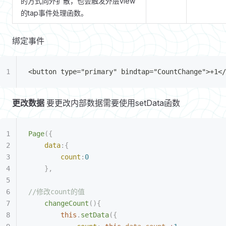
的方式向外扩散，也会触发外层view
的tap事件处理函数。
绑定事件
<button type="primary" bindtap="CountChange">+1</
更改数据
要更改内部数据需要使用setData函数
Page
({
	data
:{
		count
:
0
	},
//修改count的值
	changeCount
(){
		this
.
setData
({