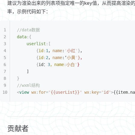
建议为渲染出来的列表项指定唯一的key值，从而提高渲染
率，示例代码如下：
//data数据
data
:{
	userlist
:[
		{
id
:
1
，
name
:
'
小红
'
}
，
		{
id
:
2
，
name
:‘
小黄
'
}
，
		{
id：
3
，name
:
小白
'
}
	]
}
//wxml结构
<
view
 wx
:
for
=
"
{{userList}}
"
 wx
:
key
=
"
id
"
>
{{item.na
贡献者