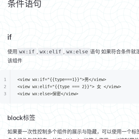
条件语句
if
使用
,
,
语句 如果符合条件就
wx:if
wx:elif
wx:else
该组件
<view wx:if="{{type===1}}">男</view>
<view wx:elif="{{type === 2}}"> 女 </view>
<view wx:else>保密</view>
block标签
如果要一次性控制多个组件的展示与隐藏，可以使用一个
标