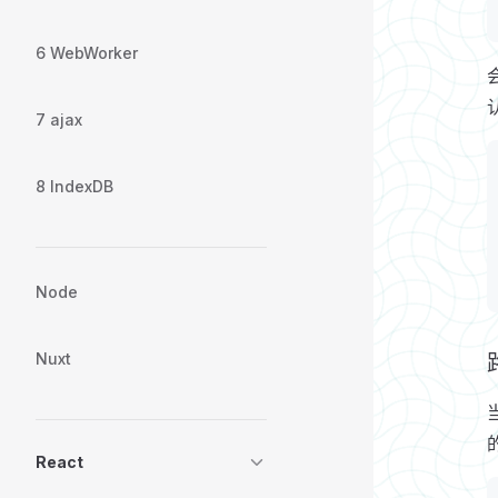
6 WebWorker
7 ajax
8 IndexDB
Node
Nuxt
React