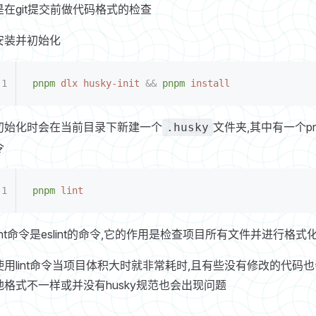
是在git提交前做代码格式的检查
安装并初始化
pnpm
 dlx
 husky-init
 &&
 pnpm
 install
初始化时会在当前目录下新建一个
文件夹,其中有一个pr
.husky
令
pnpm
 lint
lint命令是eslint的命令,它的作用是检查项目所有文件并进行格式
使用lint命令当项目体积大时就非常耗时,且有些没有修改的代码
地格式不一样或并没有husky规范也会出现问题