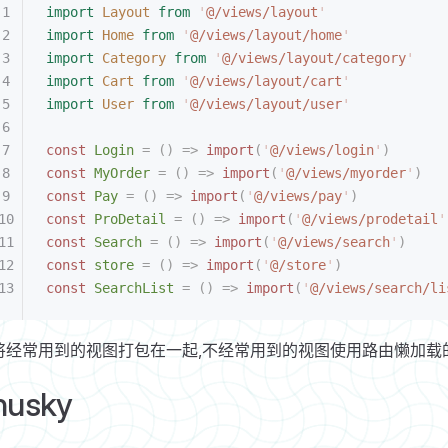
import
 Layout
 from
 '
@/views/layout
'
import
 Home
 from
 '
@/views/layout/home
'
import
 Category
 from
 '
@/views/layout/category
'
import
 Cart
 from
 '
@/views/layout/cart
'
import
 User
 from
 '
@/views/layout/user
'
const
 Login
 =
 ()
 =>
 import
(
'
@/views/login
'
)
const
 MyOrder
 =
 ()
 =>
 import
(
'
@/views/myorder
'
)
const
 Pay
 =
 ()
 =>
 import
(
'
@/views/pay
'
)
const
 ProDetail
 =
 ()
 =>
 import
(
'
@/views/prodetail
'
const
 Search
 =
 ()
 =>
 import
(
'
@/views/search
'
)
const
 store
 =
 ()
 =>
 import
(
'
@/store
'
)
const
 SearchList
 =
 ()
 =>
 import
(
'
@/views/search/li
将经常用到的视图打包在一起,不经常用到的视图使用路由懒加载
husky