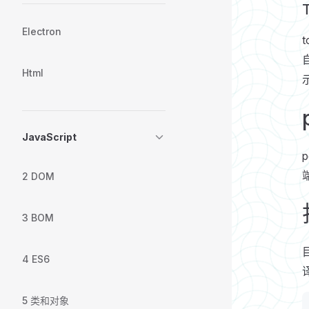
T
Electron
Html
JavaScript
2 DOM
3 BOM
4 ES6
5 类和对象