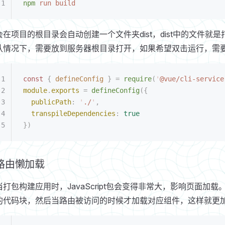
npm
 run
 build
会在项目的根目录会自动创建一个文件夹dist，dist中的文件
认情况下，需要放到服务器根目录打开，如果希望双击运行，需要配置p
const
 {
 defineConfig
 }
 =
 require
(
'
@vue/cli-service
module
.
exports
 =
 defineConfig
({
  publicPath
:
 '
./
'
,
  transpileDependencies
:
 true
})
路由懒加载
当打包构建应用时，JavaScript包会变得非常大，影响页面
的代码块，然后当路由被访问的时候才加载对应组件，这样就更