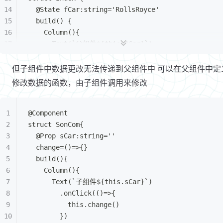
  @State fCar:string='RollsRoyce'
  build() {
    Column(){
      Text(`父组件${this.fCar}`)
        .fontSize(30)
        .onClick(()=>{
但子组件中数据更改无法传递到父组件中 可以在父组件中定
          this.fCar='MayBach'
修改数据的函数，由子组件调用来修改
        })
        .backgroundColor(Color.Blue)
      SonCom({
@Component
        sCar:this.fCar
struct SonCom{
      })
  @Prop sCar:string=''
        .backgroundColor(Color.Pink)
  change=()=>{}
    }
  build(){
    .backgroundColor(Color.Orange)
    Column(){
  }
      Text(`子组件${this.sCar}`)
}
        .onClick(()=>{
          this.change()
        })