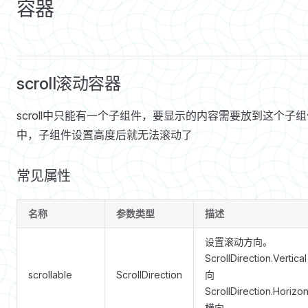
	navItem($r('app.media.ic_reuse_02'),'菜鸟')
容器
}
scroll滚动容器
scroll中只能有一个子组件，要显示的内容需要放到这个子组
中，子组件设置高度后就无法滚动了
常见属性
名称
参数类型
描述
设置滚动方向。
ScrollDirection.Vertica
scrollable
ScrollDirection
向
ScrollDirection.Horizon
横向