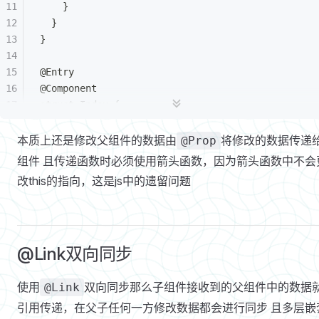
    }
  }
}
@Entry
@Component
struct Index {
  @State fCar:string='RollsRoyce'
  build() {
本质上还是修改父组件的数据由
将修改的数据传递
@Prop
    Column(){
组件 且传递函数时必须使用箭头函数，因为箭头函数中不会
      Text(`父组件${this.fCar}`)
改this的指向，这是js中的遗留问题
        .fontSize(30)
        .backgroundColor(Color.Blue)
      SonCom({
        sCar:this.fCar,
@Link双向同步
        change:()=>{
          this.fCar='MayBach'
        }
使用
双向同步那么子组件接收到的父组件中的数据
@Link
      })
引用传递，在父子任何一方修改数据都会进行同步 且多层嵌
        .backgroundColor(Color.Pink)