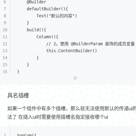
	@Builder
	defaultBuilder(){
		Text("默认的内容")
	}
	build(){
		Column(){
			// 2。使用 @BuilderParam 装饰的成员变量
			this.ContentBuilder()
		}
	}
}
@Entry
具名插槽
@Component
struct Index{
如果一个组件中有多个插槽，那么就无法使用默认的传递ui
	build(){
法了 在插入ui时需要使用插槽名指定接收哪个ui
		Column({ space: 15 }){
			SonCom(){
				//直接传递进来（尾随闭包）
SonCom({