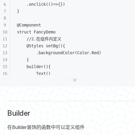
	.onclick(()=>{})
}
@Component
struct FancyDemo 
	//2.在组件内定义
	@Styles setBg(){
		.backgroundColor(Color.Red)
	}
	builder(){
		Text()
			.commonstyles()
			.setBg()
	}
}
Builder
在Builder装饰的函数中可以定义组件