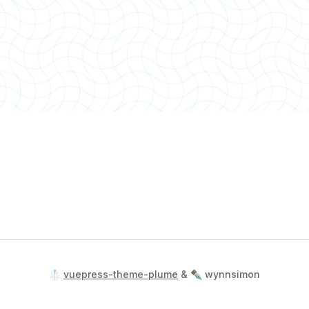
🥼
vuepress-theme-plume
& ✒️ wynnsimon