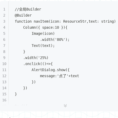
//全局Builder
@Builder
function navItem(icon: Resource5tr,text: string)
	Column({ space:10 }){
		Image(icon)
			.width('80%');
		Text(text);
	}
	.width('25%)
	.onclick(()=>{
		AlertDialog.show({
			message:'点了'+text
		})
	})
}
Row(){
	navItem($r('app.media.ic_reuse_01'),'阿里拍卖'